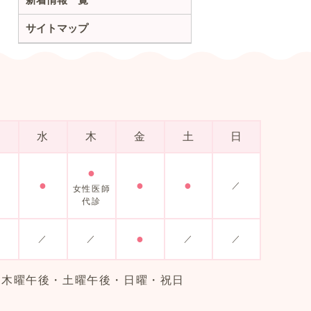
サイトマップ
火
水
木
金
土
日
●
●
●
●
／
女性医師
代診
●
／
／
／
／
・木曜午後・土曜午後・日曜・祝日