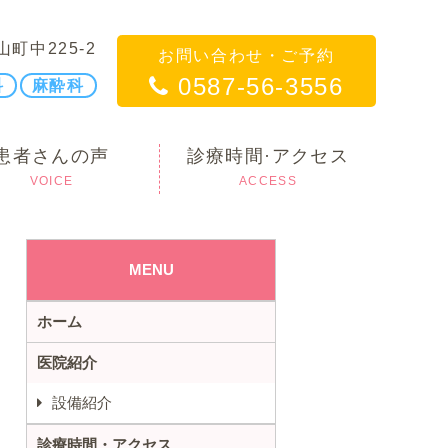
山町中225-2
お問い合わせ・ご予約
0587-56-3556
科
麻酔科
患者さんの声
診療時間·アクセス
VOICE
ACCESS
MENU
ホーム
医院紹介
設備紹介
診療時間・アクセス