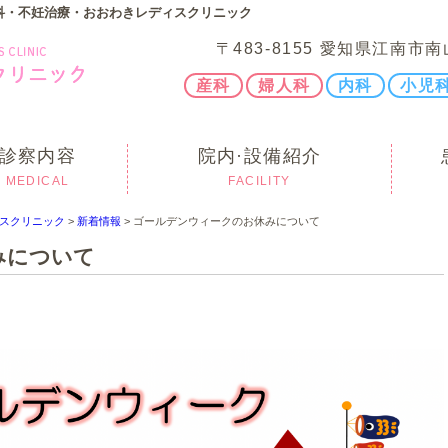
科・不妊治療・おおわきレディスクリニック
〒483-8155 愛知県江南市南
産科
婦人科
内科
小児
診察内容
院内·設備紹介
MEDICAL
FACILITY
スクリニック
>
新着情報
>
ゴールデンウィークのお休みについて
みについて