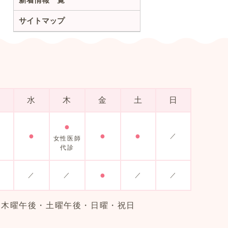
サイトマップ
火
水
木
金
土
日
●
●
●
●
／
女性医師
代診
●
／
／
／
／
・木曜午後・土曜午後・日曜・祝日