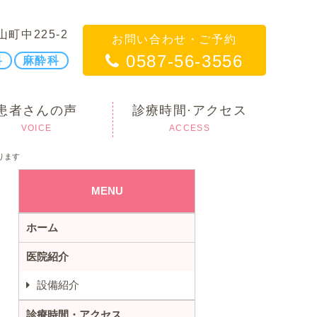
山町中225-2
お問い合わせ・ご予約
0587-56-3556
科
麻酔科
患者さんの声
診療時間·アクセス
VOICE
ACCESS
ります
MENU
ホーム
医院紹介
設備紹介
診療時間・アクセス