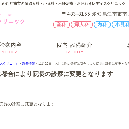
ります|江南市の産婦人科・小児科・不妊治療・おおわきレディスクリニック
〒483-8155 愛知県江南市南
産科
婦人科
内科
小児
診察内容
院内·設備紹介
MEDICAL
FACILITY
スクリニック
>
新着情報
>
11月27日（木）女医の診察は都合により院長の診察に変更とな
察は都合により院長の診察に変更となります
り院長の診察に変更となります